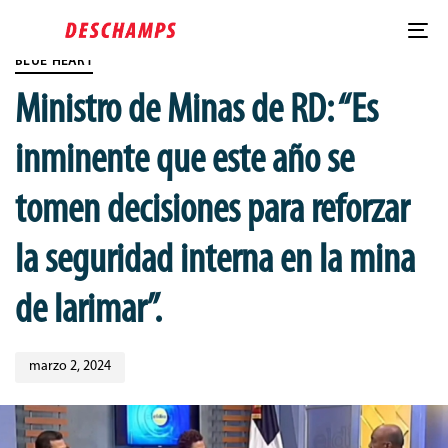
Skip
Published
Skip
PUBLISHED
links
on:
to
IN:
To
content
BLUE HEART
nav
Ministro de Minas de RD: “Es
inminente que este año se
tomen decisiones para reforzar
la seguridad interna en la mina
de larimar”.
marzo 2, 2024