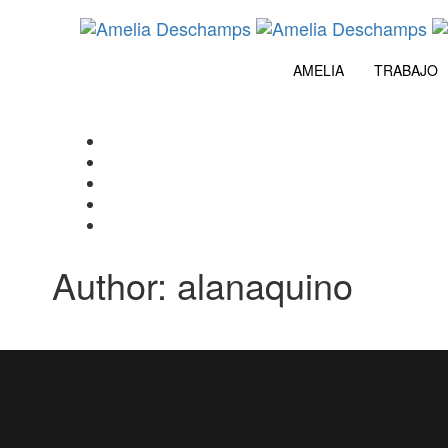
Skip
Skip
links
to
content
AMELIA
TRABAJO
Author: alanaquino