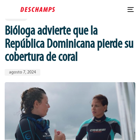
Published
PUBLISHED
Skip
Skip
IN:
on:
links
to
To
CORALES
content
nav
Bióloga advierte que la
República Dominicana pierde su
cobertura de coral
agosto 7, 2024