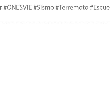
 #ONESVIE #Sismo #Terremoto #Escue