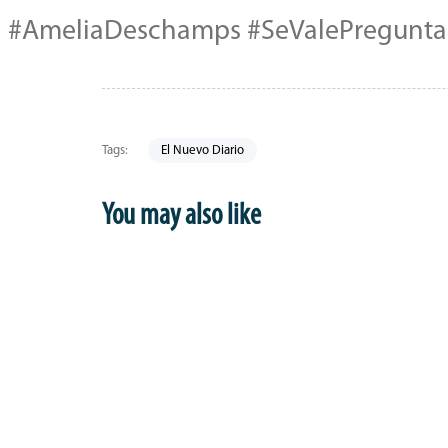
#AmeliaDeschamps #SeValePreguntar
Tags:
El Nuevo Diario
You may also like