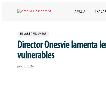
Skip
Skip
links
AMELIA
TRABA
to
content
Published
PUBLISHED
IN:
on:
SE VALE PREGUNTAR
Director Onesvie lamenta l
vulnerables
julio 2, 2024