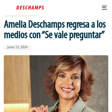
Published
PUBLISHED
Skip
Skip
IN:
on:
links
to
To
SE VALE PREGUNTAR
content
nav
Amelia Deschamps regresa a los
medios con “Se vale preguntar”
junio 12, 2024