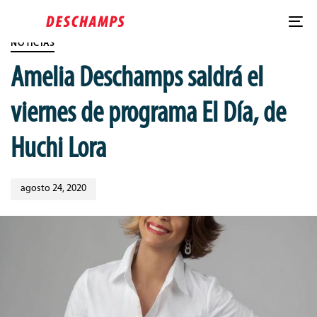
Skip
Published
Skip
PUBLISHED
links
on:
to
IN:
To
content
NOTICIAS
nav
Amelia Deschamps saldrá el
viernes de programa El Día, de
Huchi Lora
agosto 24, 2020