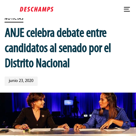
Skip
Published
Skip
PUBLISHED
links
on:
to
IN:
To
content
NOTICIAS
nav
ANJE celebra debate entre
candidatos al senado por el
Distrito Nacional
junio 23, 2020