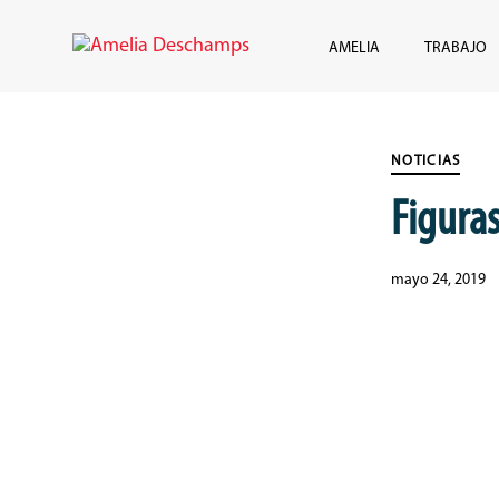
Skip
Skip
links
to
AMELIA
TRABAJO
content
Published
PUBLISHED
on:
IN:
NOTICIAS
Figura
mayo 24, 2019