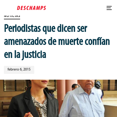
Skip
Published
Skip
PUBLISHED
links
on:
to
IN:
To
content
NOTICIAS
nav
Periodistas que dicen ser
amenazados de muerte confían
en la justicia
febrero 6, 2015